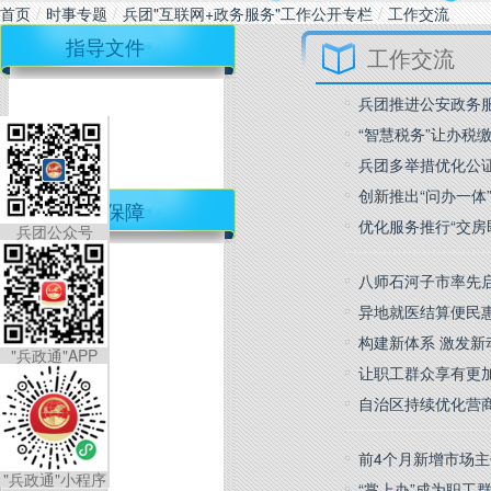
首页
/
时事专题
/
兵团"互联网+政务服务"工作公开专栏
/
工作交流
指导文件
工作交流
兵团推进公安政务服
“智慧税务”让办税
兵团多举措优化公
创新推出“问办一体
工作保障
优化服务推行“交房
兵团公众号
八师石河子市率先启
异地就医结算便民
构建新体系 激发新
"兵政通"APP
让职工群众享有更
自治区持续优化营
前4个月新增市场主体
"兵政通"小程序
“掌上办”成为职工