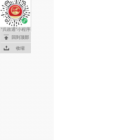
"兵政通"小程序
回到顶部
收缩