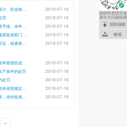
2018-07-16
对建设单位在职业病危害预评价报告、职业病防护设施设计、职业病危害控制效果评价报告编制、评审以及职业病防护设施验收等过程中弄虚作假的处罚
阻碍民营经济发
展壮大问题线索
2018-07-16
处罚
回到顶部
2018-07-16
对应急咨询服务不符合规定、未办理危险化学品登记变更手续、未申请复核换证继续生产或者进口、转让、冒用或者使用伪造的危险化学品登记证，或者不如实填报登记内容、提交有关材料的、拒绝、阻挠登记机构、现场核查的处罚
收缩
2018-07-16
对已经批准的建设项目安全设施设计发生重大变更，未报原批准部门审查同意擅自开工建设的处罚
2018-07-16
对伪造、变造或者出租、出借、转让危险化学品经营许可证，或者使用伪造、变造的危险化学品经营许可证的处罚
2018-07-16
对无安全设施设计或安全设施设计未组织审查，形成书面审查报告进行备案的、施工单位未按照安全设施设计施工、未组织安全设施竣工验收形成书面报告进行备案的处罚
2018-07-16
生产条件的处罚
2018-07-16
的处罚
2018-07-16
对已经取得经营许可证的企业出现需要变更许可证情形但未依照规定申请变更的处罚
2018-07-16
​对生产经营单位或者尾矿库管理单位对生产运行的尾矿库，未经批准进行变更等的处罚
»