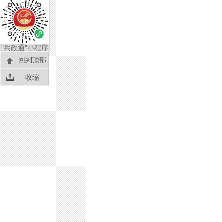
"兵政通"小程序
回到顶部
收缩