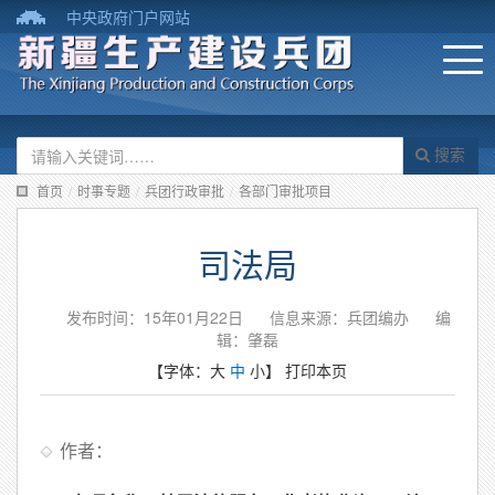
中央政府门户网站
搜索
首页
/
时事专题
/
兵团行政审批
/
各部门审批项目
司法局
发布时间：15年01月22日
信息来源：兵团编办
编
辑：肇磊
【字体：
大
中
小
】
打印本页
作者：