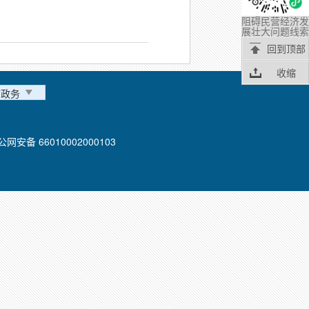
阻碍民营经济发
展壮大问题线索
回到顶部
收缩
市政务
公网安备 66010002000103