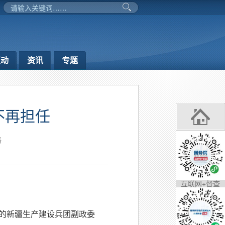
互动
资讯
专题
不再担任
磊
互联网+督查
的新疆生产建设兵团副政委