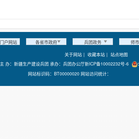
门户网站
各省市政府
兵团政务
师
关于网站
|
收藏本站
|
站点地图
主 办：新疆生产建设兵团 承办：兵团办公厅
新ICP备10002232号-6
网站标识码：BT00000020 网站访问统计：