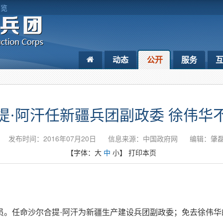
浏览
动态
公开
服务
提·阿汗任新疆兵团副政委 徐伟华
发布时间：2016年07月20日
信息来源：中国政府网
编辑：肇
【字体：
大
中
小
】
打印本页
员。任命沙尔合提·阿汗为新疆生产建设兵团副政委；免去徐伟华