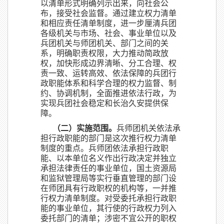
以清单形式明确列示出来，向社会公
布，接受社会监督。通过建立权力清单
和相应责任清单制度，进一步厘清兵团
各级机关与市场、社会、事业单位以及
兵团机关与师团机关、部门之间的关
系，明确职责权限，大力推动简政放
权，加快形成边界清晰、分工合理、权
责一致、运转高效、依法保障的兵团行
政职能体系和科学合理的权力监督、制
约、协调机制，全面推进依法行政，为
实现兵团社会稳定和长治久安提供保
障。
（二）实施范围。
兵师团机关依法承
担行政职能的部门是这次推行权力清单
制度的重点。兵师团依法承担行政职
能、以本单位名义作出行政决定并独立
承担法律责任的事业单位，国土资源局
和监狱管理局等实行垂直管理的部门设
在师团具有行政职权的机构等，一并推
行权力清单制度。对受委托承担行政职
能的事业单位，其行使的行政权力列入
委托部门的清单；涉密不宜公开的职权