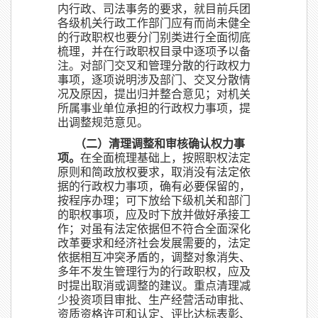
内行政、司法事务的要求，就目前兵团
各级机关行政工作部门应有而尚未健全
的行政职权也要分门别类进行全面彻底
梳理，并在行政职权目录中逐项予以备
注。对部门交叉和管理分散的行政权力
事项，逐项说明涉及部门、交叉分散情
况及原因，提出归并整合意见；对机关
所属事业单位承担的行政权力事项，提
出调整规范意见。
（二）清理调整和审核确认权力事
项。
在全面梳理基础上，按照职权法定
原则和简政放权要求，取消没有法定依
据的行政权力事项，确有必要保留的，
按程序办理；可下放给下级机关和部门
的职权事项，应及时下放并做好承接工
作；对虽有法定依据但不符合全面深化
改革要求和经济社会发展需要的，法定
依据相互冲突矛盾的，调整对象消失、
多年不发生管理行为的行政职权，应及
时提出取消或调整的建议。重点清理减
少投资项目审批、生产经营活动审批、
资质资格许可和认定、评比达标表彰、