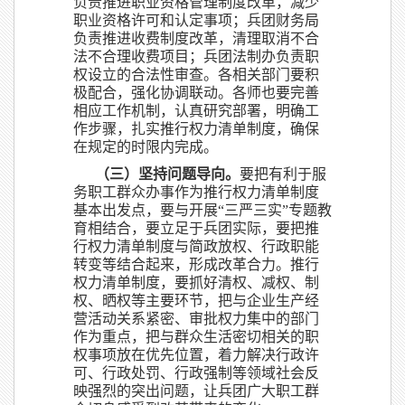
负责推进职业资格管理制度改革，减少
职业资格许可和认定事项；兵团财务局
负责推进收费制度改革，清理取消不合
法不合理收费项目；兵团法制办负责职
权设立的合法性审查。各相关部门要积
极配合，强化协调联动。各师也要完善
相应工作机制，认真研究部署，明确工
作步骤，扎实推行权力清单制度，确保
在规定的时限内完成。
（三）坚持问题导向。
要把有利于服
务职工群众办事作为推行权力清单制度
基本出发点，要与开展“三严三实”专题教
育相结合，要立足于兵团实际，要把推
行权力清单制度与简政放权、行政职能
转变等结合起来，形成改革合力。推行
权力清单制度，要抓好清权、减权、制
权、晒权等主要环节，把与企业生产经
营活动关系紧密、审批权力集中的部门
作为重点，把与群众生活密切相关的职
权事项放在优先位置，着力解决行政许
可、行政处罚、行政强制等领域社会反
映强烈的突出问题，让兵团广大职工群