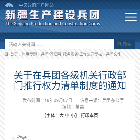
中央政府门户网站
搜索
首页
/
时事专题
/
兵团"互联网+政务服务"工作公开专栏
/
兵团文件
关于在兵团各级机关行政部
门推行权力清单制度的通知
发布时间：16年09月07日
信息来源：兵团办公厅
编辑：肇磊
【字体：
大
中
小
】
打印本页
作者：