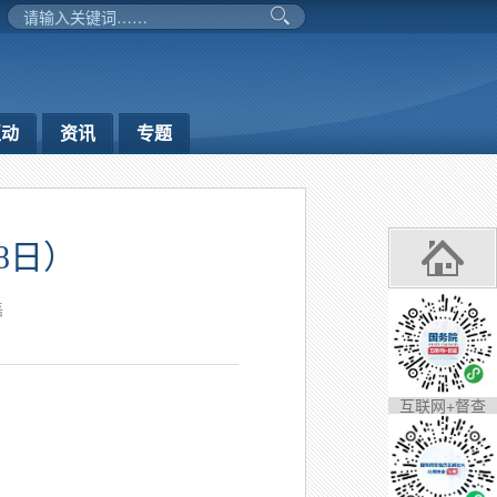
互动
资讯
专题
8日）
磊
互联网+督查