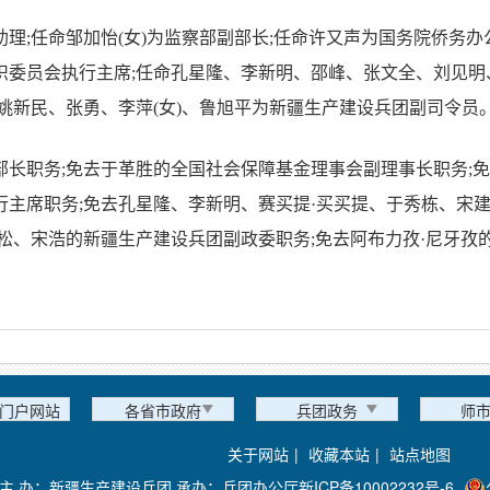
理;任命邹加怡(女)为监察部副部长;任命许又声为国务院侨务办
组织委员会执行主席;任命孔星隆、李新明、邵峰、张文全、刘见明
姚新民、张勇、李萍(女)、鲁旭平为新疆生产建设兵团副司令员
长职务;免去于革胜的全国社会保障基金理事会副理事长职务;免去
行主席职务;免去孔星隆、李新明、赛买提·买买提、于秀栋、宋
松、宋浩的新疆生产建设兵团副政委职务;免去阿布力孜·尼牙孜
门户网站
各省市政府
兵团政务
师
关于网站
|
收藏本站
|
站点地图
主 办：新疆生产建设兵团 承办：兵团办公厅
新ICP备10002232号-6