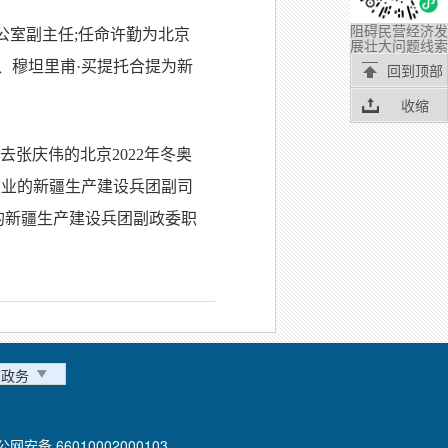
阻碍民营经济发
公室副主任;任命许勤为北京
展壮大问题线索
、穆坦里甫·买提托合提为新
回到顶部
。
收缩
张庆伟的北京2022年冬奥
建业的新疆生产建设兵团副司
的新疆生产建设兵团副政委职
市政务
公网安备 66010002000103