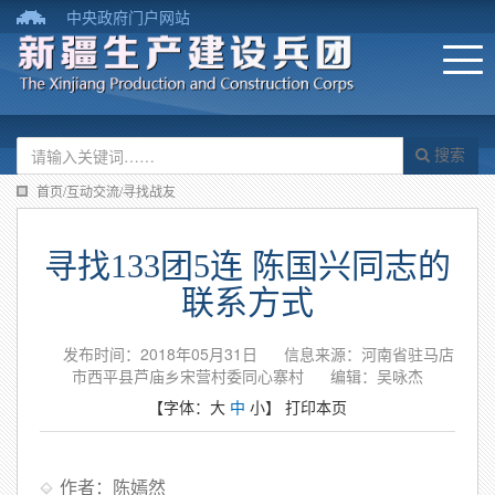
中央政府门户网站
搜索
首页/互动交流/寻找战友
寻找133团5连 陈国兴同志的
联系方式
发布时间：2018年05月31日
信息来源：河南省驻马店
市西平县芦庙乡宋营村委同心寨村
编辑：吴咏杰
【字体：
大
中
小
】
打印本页
作者：陈嫣然