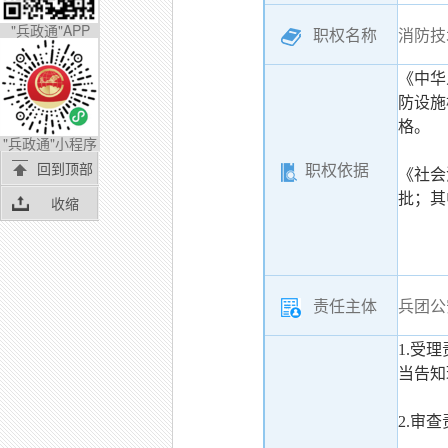
"兵政通"APP
职权名称
消防技
《中华
防设施
格。
"兵政通"小程序
回到顶部
职权依据
《社会
批；其
收缩
责任主体
兵团公
1.受
当告知
2.审