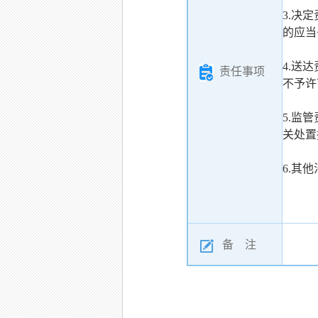
3.决
的应当
4.送
责任事项
不予许
5.监
关处置
6.其
备 注