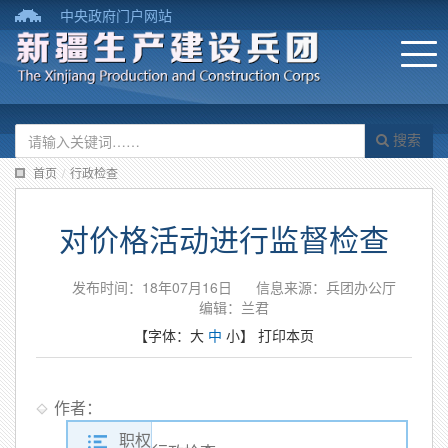
中央政府门户网站
搜索
首页
/
行政检查
对价格活动进行监督检查
发布时间：18年07月16日
信息来源：兵团办公厅
编辑：兰君
【字体：
大
中
小
】
打印本页
作者：
职权