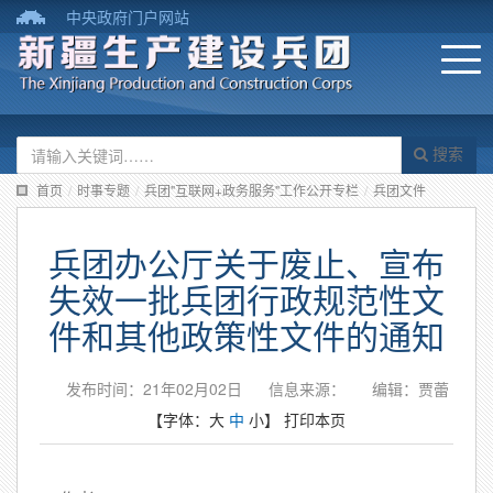
中央政府门户网站
搜索
首页
/
时事专题
/
兵团"互联网+政务服务"工作公开专栏
/
兵团文件
兵团办公厅关于废止、宣布
失效一批兵团行政规范性文
件和其他政策性文件的通知
发布时间：21年02月02日
信息来源：
编辑：贾蕾
【字体：
大
中
小
】
打印本页