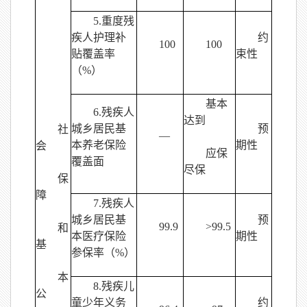
5.重度残
疾人护理补
约
100
100
贴覆盖率
束性
（%）
基本
6.残疾人
达到
城乡居民基
预
社
—
本养老保险
期性
会
应保
覆盖面
尽保
保
障
7.残疾人
城乡居民基
预
99.9
>99.5
和
本医疗保险
期性
基
参保率（%）
本
8.残疾儿
公
童少年义务
约