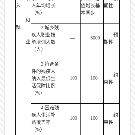
—
入
入年均增长
值增长基
期性
（%）
本同步
和
就
2.城乡残
疾人职业技
预
—
6000
业
能培训人数
期性
（人）
3.符合条
件的残疾人
约
100
100
纳入最低生
束性
活保障比例
（%）
4.困难残
疾人生活补
约
100
100
贴覆盖率
束性
（%）