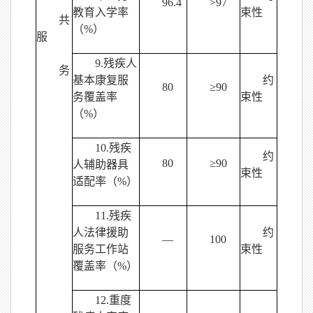
96.4
>97
教育入学率
束性
共
（%）
服
9.残疾人
务
基本康复服
约
80
≥90
务覆盖率
束性
（%）
10.残疾
约
80
≥90
人辅助器具
束性
适配率（%）
11.残疾
人法律援助
约
—
100
服务工作站
束性
覆盖率（%）
12.重度