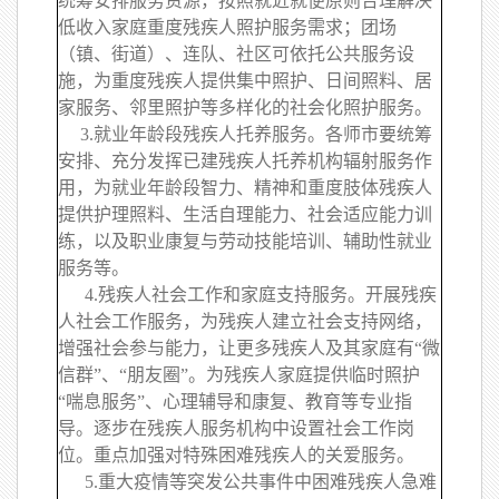
统筹安排服务资源，按照就近就便原则合理解决
低收入家庭重度残疾人照护服务需求；团场
（镇、街道）、连队、社区可依托公共服务设
施，为重度残疾人提供集中照护、日间照料、居
家服务、邻里照护等多样化的社会化照护服务。
3.就业年龄段残疾人托养服务。各师市要统筹
安排、充分发挥已建残疾人托养机构辐射服务作
用，为就业年龄段智力、精神和重度肢体残疾人
提供护理照料、生活自理能力、社会适应能力训
练，以及职业康复与劳动技能培训、辅助性就业
服务等。
4.残疾人社会工作和家庭支持服务。开展残疾
人社会工作服务，为残疾人建立社会支持网络，
增强社会参与能力，让更多残疾人及其家庭有“微
信群”、“朋友圈”。为残疾人家庭提供临时照护
“喘息服务”、心理辅导和康复、教育等专业指
导。逐步在残疾人服务机构中设置社会工作岗
位。重点加强对特殊困难残疾人的关爱服务。
5.重大疫情等突发公共事件中困难残疾人急难