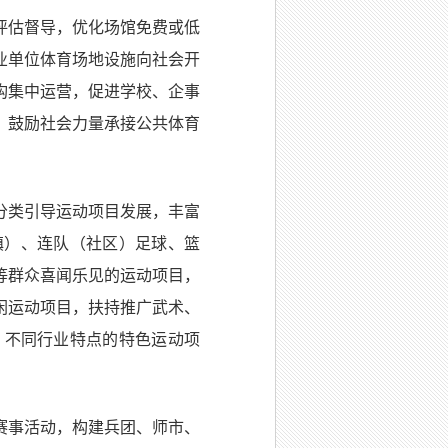
评估督导，优化场馆免费或低
业单位体育场地设施向社会开
构集中运营，促进学校、企事
。鼓励社会力量承接公共体育
分类引导运动项目发展，丰富
镇）、连队（社区）足球、篮
等群众喜闻乐见的运动项目，
闲运动项目，扶持推广武术、
、不同行业特点的特色运动项
赛事活动，构建兵团、师市、