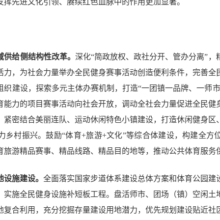
发挥先进文化引领、赓续红色血脉中的作用更加显著。
域供给侧结构性改革。
深化“简政放权、政社分开、管办分离”，
活力，为社会力量举办全民健身赛事活动创造便利条件，完善全
组织建设，探索多元主体办赛机制，打造“一团镇一品牌、一师市
育能力的项目赛事活动向社会开放，调动全社会力量促进全民健
，紧密结合美丽连队、运动休闲特色小镇建设，打造休闲健身区
力乡村振兴。鼓励“体育+旅游+文化”等综合体建设，构建全方
育旅游精品赛事、精品线路、精品目的地等，推动公共体育服务
地设施建设。
全面落实国家步道体系建设总体方案和体育公园建
，实施全民健身设施补短板工程。盘活师市、团场（镇）空闲土
地复合利用，充分挖掘存量建设用地潜力，优先规划建设贴近社