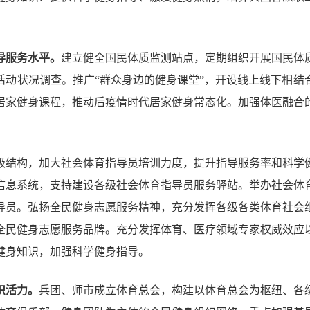
导服务水平。
建立健全国民体质监测站点，定期组织开展国民体
活动状况调查。推广“群众身边的健身课堂”，开设线上线下相结
居家健身课程，推动后疫情时代居家健身常态化。加强体医融合
。
级结构，加大社会体育指导员培训力度，提升指导服务率和科学
信息系统，支持建设各级社会体育指导员服务驿站。举办社会体
导员。弘扬全民健身志愿服务精神，充分发挥各级各类体育社会
全民健身志愿服务品牌。充分发挥体育、医疗领域专家权威效应
健身知识，加强科学健身指导。
织活力。
兵团、师市成立体育总会，构建以体育总会为枢纽、各