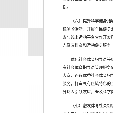
惯。
（六）提升科学健身指
标测验活动，开展全民健身
索与线上运动平台合作开发
人健康档案和运动健身服务
优化社会体育指导员等
家社会体育指导员管理服务
大赛，评选优秀社会体育指
服务，打造具有区域特色的
身达人引领效应，普及科学
（七）激发体育社会组