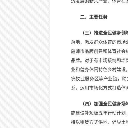
济发展的新兴产业，体育在
二、主要任务
（三）推进全民健身领
落地，激发群众体育的市场
疆师市品牌创建和体育社会
品牌。对于有市场接纳和培
业和健身休闲特色乡村建设
农牧业服务区等产业链，助
系，运用市场化方式打造体
（四）加强全民健身场
施建设补短板五年行动计划
持以租赁方式供地，倡导土