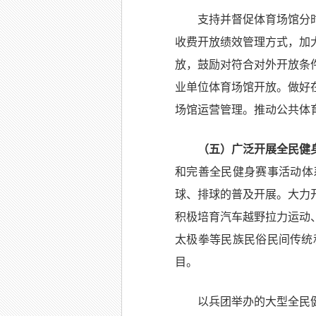
支持并督促体育场馆分
收费开放绩效管理方式，加
放，鼓励对符合对外开放条
业单位体育场馆开放。做好
场馆运营管理。推动公共体
（五）广泛开展全民健
和完善全民健身赛事活动体
球、排球的普及开展。大力
积极培育汽车越野拉力运动
太极拳等民族民俗民间传统
目。
以兵团举办的大型全民