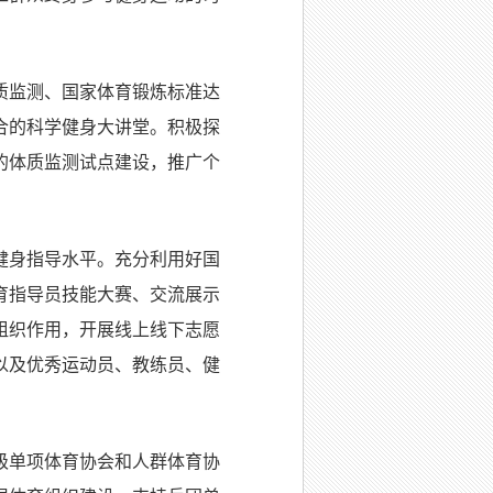
质监测、国家体育锻炼标准达
合的科学健身大讲堂。积极探
的体质监测试点建设，推广个
健身指导水平。充分利用好国
育指导员技能大赛、交流展示
组织作用，开展线上线下志愿
以及优秀运动员、教练员、健
级单项体育协会和人群体育协