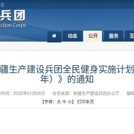
浏览
动态
公开
服务
疆生产建设兵团全民健身实施计划（20
年）》的通知
时间：2022年01月28日
信息来源：新疆生产建设兵团办公厅
编
【字体：
大
中
小
】
打印本页