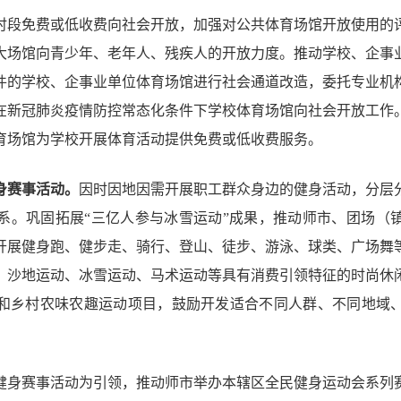
时段免费或低收费向社会开放，加强对公共体育场馆开放使用的
大场馆向青少年、老年人、残疾人的开放力度。推动学校、企事
件的学校、企事业单位体育场馆进行社会通道改造，委托专业机
在新冠肺炎疫情防控常态化条件下学校体育场馆向社会开放工作
育场馆为学校开展体育活动提供免费或低收费服务。
身赛事活动。
因时因地因需开展职工群众身边的健身活动，分层
系。巩固拓展“三亿人参与冰雪运动”成果，推动师市、团场（
开展健身跑、健步走、骑行、登山、徒步、游泳、球类、广场舞
、沙地运动、冰雪运动、马术运动等具有消费引领特征的时尚休
和乡村农味农趣运动项目，鼓励开发适合不同人群、不同地域
健身赛事活动为引领，推动师市举办本辖区全民健身运动会系列