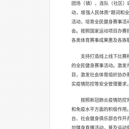
团场（镇）、连队（社区）
动，增强人民体质”题词和
活动，培育全民健身赛事活
会。按照国家运动项目办赛
各类体育赛事成果惠及各族
支持打造线上线下比赛
的全民健身赛事活动。激发
目，激发社会体育组织协办
实疫情防控等安全管理要求
按照新冠肺炎疫情防控
和免疫水平方面的积极作用
台、社会健身俱乐部合作开
加健身直播活动，普及运动