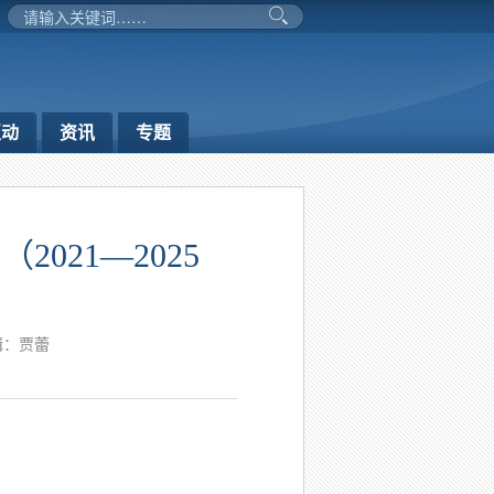
互动
资讯
专题
21—2025
辑：贾蕾