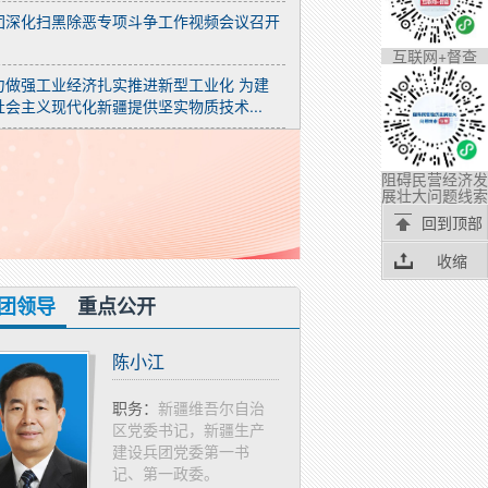
团深化扫黑除恶专项斗争工作视频会议召开
互联网+督查
力做强工业经济扎实推进新型工业化 为建
习近平同斯洛伐克总统佩列格里尼会谈
社会主义现代化新疆提供坚实物质技术...
阻碍民营经济发
展壮大问题线索
回到顶部
收缩
团领导
重点公开
陈小江
何忠友
职务：
新疆维吾尔自治
职务：
新
区党委书记，新疆生产
区党委副
建设兵团党委第一书
产建设兵
记、第一政委。
政委，中