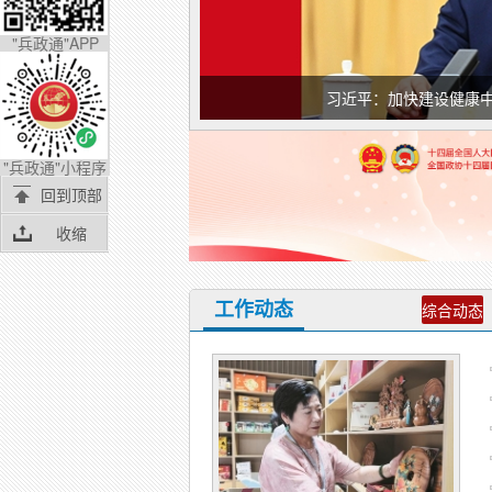
"兵政通"APP
习近平：加快建设健康
"兵政通"小程序
回到顶部
收缩
工作动态
综合动态