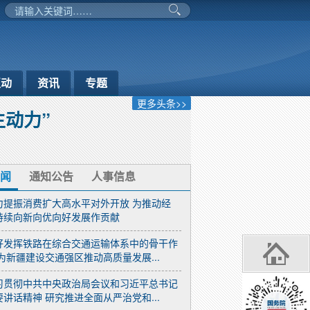
互动
资讯
专题
更多头条>>
主动力”
闻
通知公告
人事信息
力提振消费扩大高水平对外开放 为推动经
持续向新向优向好发展作贡献
好发挥铁路在综合交通运输体系中的骨干作
 为新疆建设交通强区推动高质量发展...
习贯彻中共中央政治局会议和习近平总书记
要讲话精神 研究推进全面从严治党和...