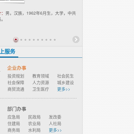
司董事长
介：
​男，汉族，1962年6月生，大学，中共
简介：
​男，汉族，1965年11
员。
生，理学硕士，中共党员。
上服务
企业办事
投资规划
教育领域
社会民生
社会保障
人力资源
城乡建设
商贸流通
卫生医疗
更多>>
部门办事
应急局
民政局
发改委
住建局
农业局
人社局
商务局
水利局
更多>>