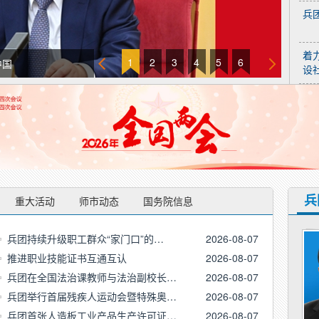
兵
着
1
2
3
4
5
6
中国
设
兵
重大活动
师市动态
国务院信息
杨宏斌
兵团持续升级职工群众“家门口”的…
2026-08-07
推进职业技能证书互通互认
2026-08-07
职务：
新疆生产建设兵
兵团在全国法治课教师与法治副校长…
2026-08-07
团党委常委，第十三师
新星市党委书记、第十
兵团举行首届残疾人运动会暨特殊奥…
2026-08-07
三师政委，新星市人大
兵团首张人造板工业产品生产许可证…
2026-08-07