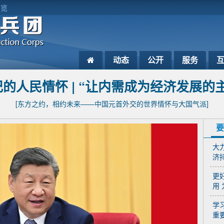
浏览
动态
公开
服务
的人民情怀 | “让内需成为经济发展的
[东方之约，相约未来——中国元首外交的世界情怀与大国气派]
要
大
济
更
用
学
重