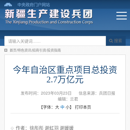
中央政府门户网站
搜索
首页/特色资讯/招商引资/投资指南
今年自治区重点项目总投资
2.7万亿元
发布时间：2023年03月23日
信息来源：兵团日报
编辑：兰君
【字体：
大
中
小
】
打印本页
作者：徐彤彤 谢虹羽 谢媛媛