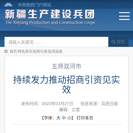
中央政府门户网站
搜索
首页/特色资讯/招商引资/投资指南
五师双河市
持续发力推动招商引资见实
效
发布时间：2023年03月27日
信息来源：兵团日报
编辑：兰君
【字体：
大
中
小
】
打印本页