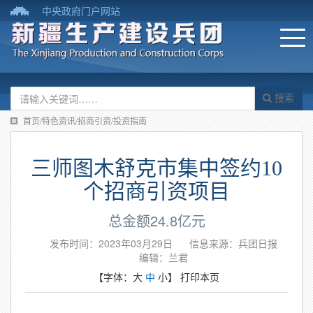
中央政府门户网站
搜索
首页/特色资讯/招商引资/投资指南
三师图木舒克市集中签约10
个招商引资项目
总金额24.8亿元
发布时间：2023年03月29日
信息来源：兵团日报
编辑：兰君
【字体：
大
中
小
】
打印本页