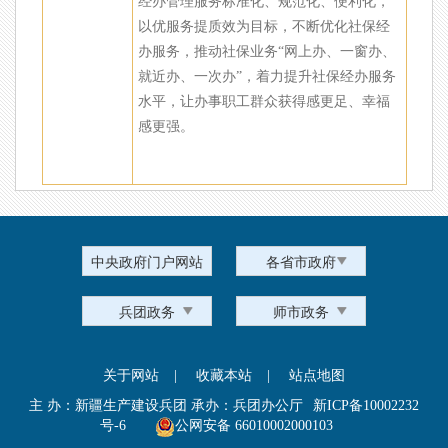
经办管理服务标准化、规范化、便利化，
以优服务提质效为目标，不断优化社保经
办服务，推动社保业务“网上办、一窗办、
就近办、一次办”，着力提升社保经办服务
水平，让办事职工群众获得感更足、幸福
感更强。
中央政府门户网站
各省市政府
兵团政务
师市政务
关于网站
|
收藏本站
|
站点地图
主 办：新疆生产建设兵团 承办：兵团办公厅
新ICP备10002232
号-6
公网安备 66010002000103