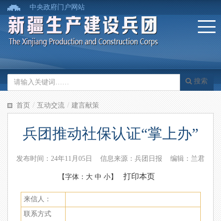
中央政府门户网站
搜索
/
/
首页
互动交流
建言献策
兵团推动社保认证“掌上办”
发布时间：24年11月05日 信息来源：兵团日报 编辑：兰君
打印本页
【字体：
大
中
小
】
来信人：
联系方式