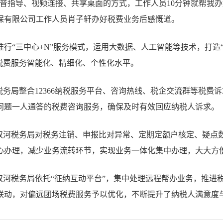
音指导、视频连接、共享桌面的方式，工作人员10分钟就帮我办好
保有限公司工作人员肖子轩办好税费业务后感慨道。
行“三中心+N”服务模式，运用大数据、人工智能等技术，打造“
升税费服务智能化、精细化、个性化水平。
税务局整合12366纳税服务平台、咨询热线、税企交流群等税费
问题一人通答的税费咨询服务，确保及时有效回应纳税人诉求。
。双河税务局对税务注销、申报比对异常、定期定额户核定、疑点
心办理，减少业务流转环节，实现业务一体化集中办理，大大方
双河税务局依托“征纳互动平台”，集中处理远程帮办业务，推进
联动，对偏远团场税费服务予以优化，不断提升了纳税人满意度