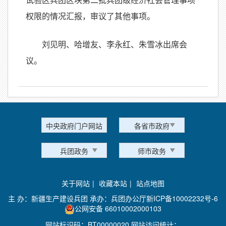
试验区兵团区块第二批兵团级经济社会管理事项
权限的情况汇报，审议了其他事项。
刘见明、哈增友、李永红、朱雪冰出席会
议。
中央政府门户网站
各省市政府
兵团政务
师市政务
关于网站
|
收藏本站
|
站点地图
主 办：新疆生产建设兵团 承办：兵团办公厅
新ICP备10002232号-6
公网安备 66010002000103
网站标识码：BT00000020 网站访问统计：