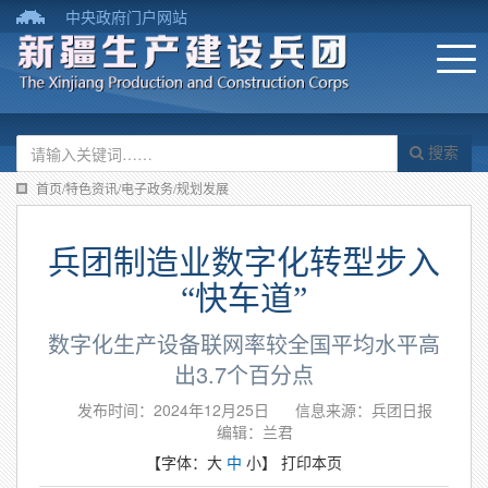
中央政府门户网站
搜索
首页/特色资讯/电子政务/规划发展
兵团制造业数字化转型步入
“快车道”
数字化生产设备联网率较全国平均水平高
出3.7个百分点
发布时间：2024年12月25日
信息来源：兵团日报
编辑：兰君
【字体：
大
中
小
】
打印本页