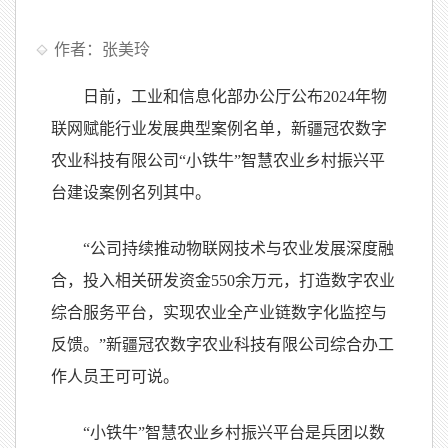
作者：张美玲
日前，工业和信息化部办公厅公布2024年物
联网赋能行业发展典型案例名单，新疆冠农数字
农业科技有限公司“小铁牛”智慧农业乡村振兴平
台建设案例名列其中。
“公司持续推动物联网技术与农业发展深度融
合，投入相关研发资金550余万元，打造数字农业
综合服务平台，实现农业全产业链数字化监控与
反馈。”新疆冠农数字农业科技有限公司综合办工
作人员王可可说。
“小铁牛”智慧农业乡村振兴平台是兵团以数