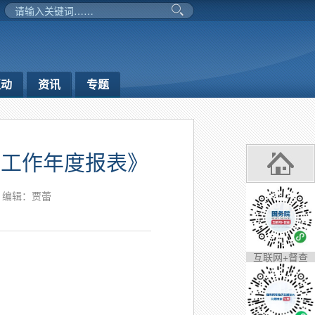
互动
资讯
专题
站工作年度报表》
编辑：贾蕾
互联网+督查