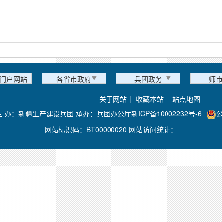
门户网站
各省市政府
兵团政务
师
关于网站
|
收藏本站
|
站点地图
主 办：新疆生产建设兵团 承办：兵团办公厅
新ICP备10002232号-6
公
网站标识码：BT00000020 网站访问统计：