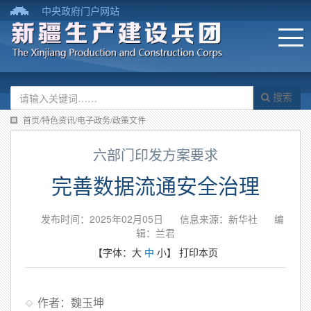
中央政府门户网站
搜索
首页/特色资讯/电子政务/政策文件
六部门印发方案要求
完善数据流通安全治理
发布时间：2025年02月05日
信息来源：新华社
编
辑：兰君
【字体：
大
中
小
】
打印本页
作者：魏玉坤