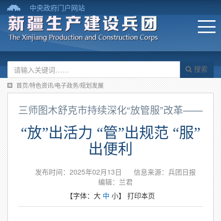
中央政府门户网站
搜索
首页/特色资讯/电子政务/规划发展
三师图木舒克市持续深化“放管服”改革——
“放”出活力 “管”出规范 “服”
出便利
发布时间：2025年02月13日
信息来源：兵团日报
编辑：兰君
【字体：
大
中
小
】
打印本页