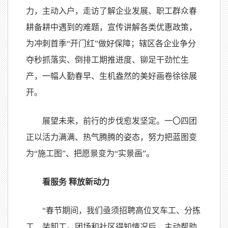
力，主动入户，走访了解企业发展、职工群众春
耕备耕中遇到的难题，宣传讲解各类优惠政策，
为冲刺首季“开门红”做好保障；辖区各企业争分
夺秒抓落实、倒排工期推进度、铆足干劲忙生
产，一幅人勤春早、生机盎然的美好画卷徐徐展
开。
展望未来，前行的步伐愈发坚定。一
〇
四团
正以活力满满、热气腾腾的姿态，努力把蓝图变
为“施工图”、把愿景变为“实景画”。
看服务 释放新动力
“春节期间，我们亟须招聘高位叉车工、分拣
工、装卸工。团场和社区得知情况后，主动帮助