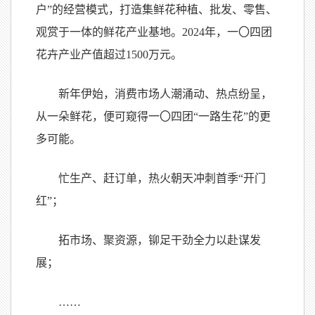
户”的经营模式，打造集鲜花种植、批发、零售、
观赏于一体的鲜花产业基地。2024年，一
〇
四团
花卉产业产值超过1500万元。
新年伊始，消费市场人潮涌动、热点纷呈，
从一朵鲜花，便可窥得一
〇
四团“一路生花”的更
多可能。
忙生产、赶订单，热火朝天冲刺首季“开门
红”；
拓市场、聚资源，铆足干劲全力以赴谋发
展；
……