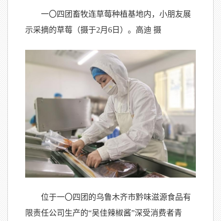
一
〇
四团畜牧连草莓种植基地内，小朋友展
示采摘的草莓（摄于2月6日）。高迪 摄
位于一
〇
四团的乌鲁木齐市黔味滋源食品有
限责任公司生产的“吴佳辣椒酱”深受消费者青