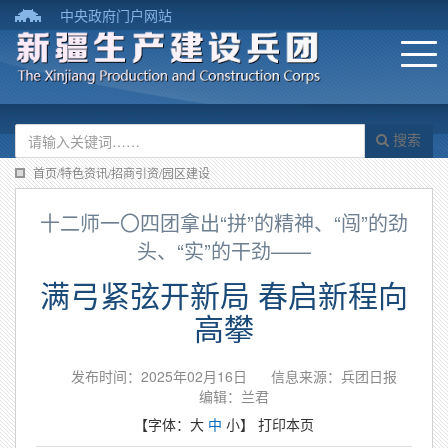
中央政府门户网站
搜索
首页/特色资讯/招商引资/园区建设
十二师一〇四团拿出“拼”的精神、“闯”的劲
头、“实”的干劲——
满弓紧弦开新局 春启新程向
高攀
发布时间：2025年02月16日
信息来源：兵团日报
编辑：兰君
【字体：
大
中
小
】
打印本页