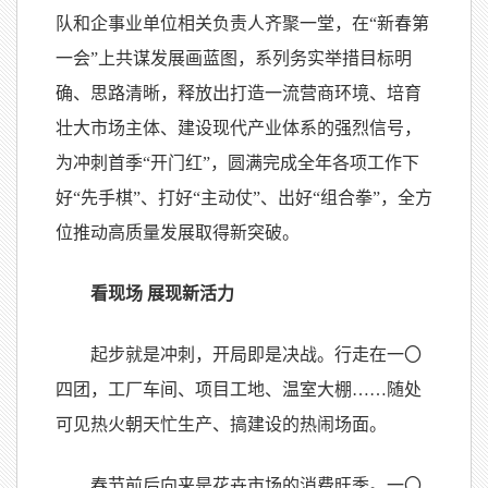
队和企事业单位相关负责人齐聚一堂，在“新春第
一会”上共谋发展画蓝图，系列务实举措目标明
确、思路清晰，释放出打造一流营商环境、培育
壮大市场主体、建设现代产业体系的强烈信号，
为冲刺首季“开门红”，圆满完成全年各项工作下
好“先手棋”、打好“主动仗”、出好“组合拳”，全方
位推动高质量发展取得新突破。
看现场 展现新活力
起步就是冲刺，开局即是决战。行走在一
〇
四团，工厂车间、项目工地、温室大棚……随处
可见热火朝天忙生产、搞建设的热闹场面。
春节前后向来是花卉市场的消费旺季。一
〇