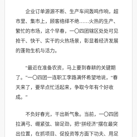
企业订单源源不断、生产车间轰鸣作响，超
市里、集市上，顾客络绎不绝……火热的生产、
繁忙的市场，这个早春，一
〇
四团辖区处处可见
抢干、快干、实干的火热场景，彰显着经济发展
的蓬勃生机与活力。
“最近在准备农资，马上要到春耕的关键期
了。”一
〇
四团一连职工李路满怀希望地说，“春
天来了，要早点忙活起来，争取今年有个好收
成。”
不负好春光，干出新气象。当前，一
〇
四团
拉满弓、绷紧弦、铆足劲，把“拼经济”摆在最突
出位置，在抓项目、促投资等方面下功夫、用足