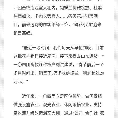
四团畜牧连温室大棚内，蝴蝶兰优雅绽放、杜鹃
热烈如火、多肉长势喜人……各类花卉琳琅满
目，前来选购的顾客络绎不绝，“鲜花小镇”迎来
销售高峰。
“最近一段时间，我们每天从早忙到晚，目前
这批花卉销售接近尾声，接下来得去山东进货。”
一
〇
四团畜牧连种植户刘洪建说，“春节前后一个
多月时间里，销售了5万多株蝴蝶兰，利润超过20
万元。”
近年来，一
〇
四团立足区位优势，做优做精
做强设施农业、观光农业、休闲采摘农业，支持
畜牧连升级改造温室大棚，通过“公司+合作社+农