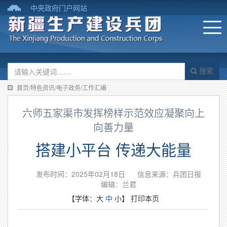
中央政府门户网站
搜索
首页/特色资讯/电子政务/工作汇编
六师五家渠市发挥榜样示范效应凝聚向上
向善力量
搭建小平台 传递大能量
发布时间：2025年02月18日
信息来源：兵团日报
编辑：兰君
【字体：
大
中
小
】
打印本页