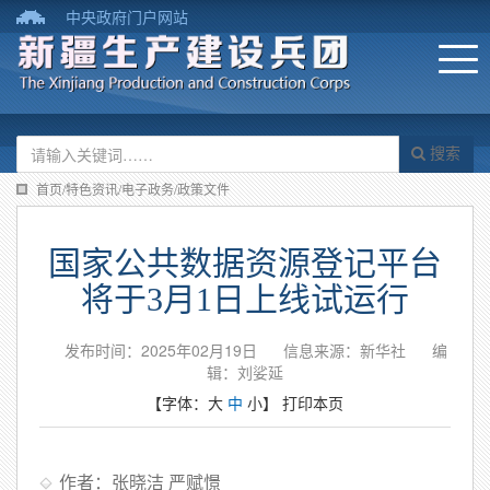
中央政府门户网站
搜索
首页/特色资讯/电子政务/政策文件
国家公共数据资源登记平台
将于3月1日上线试运行
发布时间：2025年02月19日
信息来源：新华社
编
辑：刘娑延
【字体：
大
中
小
】
打印本页
作者：张晓洁 严赋憬