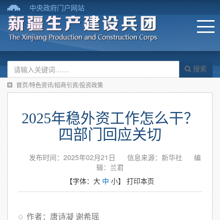
中央政府门户网站
搜索
首页/特色资讯/招商引资/投资政策
2025年稳外资工作怎么干？
四部门回应关切
发布时间：2025年02月21日
信息来源：新华社
编
辑：兰君
【字体：
大
中
小
】
打印本页
作者：唐诗凝 谢希瑶