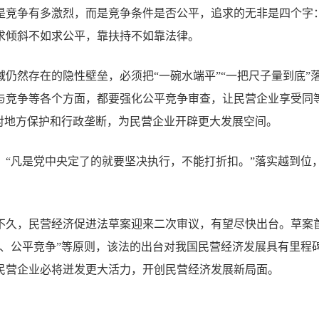
是竞争有多激烈，而是竞争条件是否公平，追求的无非是四个字
求倾斜不如求公平，靠扶持不如靠法律。
域仍然存在的隐性壁垒，必须把“一碗水端平”“一把尺子量到底”
与竞争等各个方面，都要强化公平竞争审查，让民营企业享受同
反对地方保护和行政垄断，为民营企业开辟更大发展空间。
。“凡是党中央定了的就要坚决执行，不能打折扣。”落实越到位
不久，民营经济促进法草案迎来二次审议，有望尽快出台。草案首
待、公平竞争”等原则，该法的出台对我国民营经济发展具有里程
民营企业必将迸发更大活力，开创民营经济发展新局面。