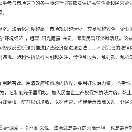
公平参与市场竞争的各种障碍”“切实依法保护民营企业和民营企
置。
经济。法治化程度越高，市场规则越清晰，交易就越安全，企业
“环境经济”，哪里“阳光雨露”充足，哪里民营经济就活跃。这
从修改反垄断法到推进民营经济促进法立法……不断完善的法律
别违规、趋利性执法行为引起关注，涉企乱收费、乱罚款、乱检
。
作用越有效。厘清政府和市场的边界，要用好法治力量。坚持“
作为，在制度笼子里用权。加大民营企业产权保护执法力度，防
由裁量权，防范以罚增收、以罚代管；构建亲清政商关系，让民
需要“溺爱”。对他们来说，法治就是最好的营商环境，也是最有效