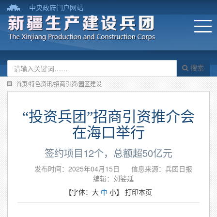
中央政府门户网站
搜索
首页/特色资讯/招商引资/园区建设
“投资兵团”招商引资推介会
在海口举行
签约项目12个，总额超50亿元
发布时间：2025年04月15日
信息来源：兵团日报
编辑：刘娑延
【字体：
大
中
小
】
打印本页