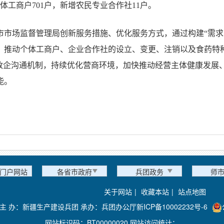
体工商户701户，新增农民专业合作社11户。
市市场监督管理局创新服务措施、优化服务方式，通过构建“需求
，推动个体工商户、企业合作社的设立、变更、注销以及食药特种
化政企沟通机制，持续优化营商环境，加快推动经营主体健康发展
能。
门户网站
各省市政府
兵团政务
师
关于网站
|
收藏本站
|
站点地图
主 办：新疆生产建设兵团 承办：兵团办公厅
新ICP备10002232号-6
网站标识码：BT00000020 网站访问统计：