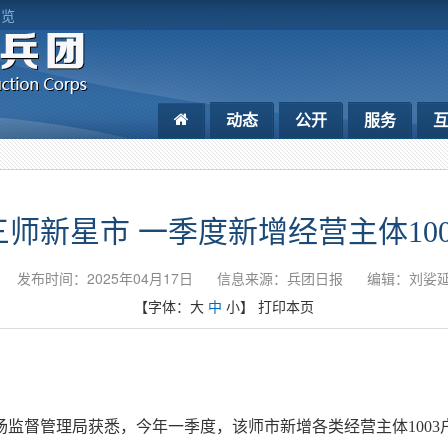
浏览
动态
公开
服务
三师新星市 一季度新增经营主体100
发布时间：2025年04月17日
信息来源：​兵团日报
编辑：刘娑
【字体：
大
中
小
】
打印本页
监督管理局获悉，今年一季度，该师市新增各类经营主体1003户，