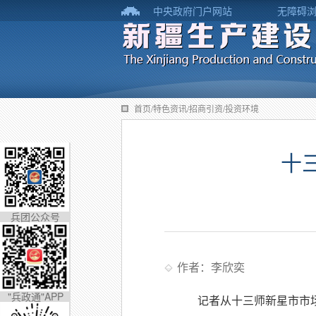
中央政府门户网站
无障碍
首页/特色资讯/招商引资/投资环境
十
兵团公众号
作者：李欣奕
"兵政通"APP
记者从十三师新星市市场