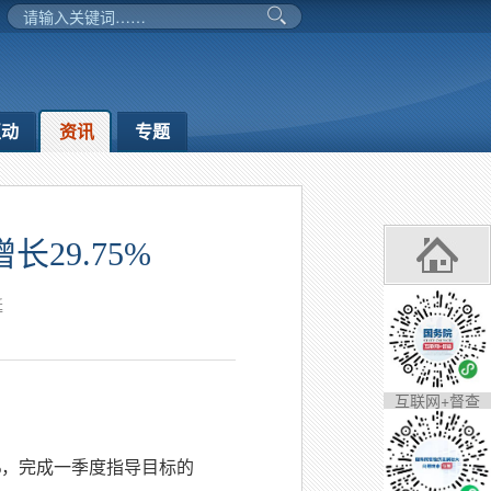
互动
资讯
专题
29.75%
延
互联网+督查
%，完成一季度指导目标的