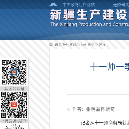
中央政府门户网站
无障碍
首页/特色资讯/招商引资/园区建设
十一师一季
兵团公众号
作者：张明娟 陈炳奇
"兵政通"APP
记者从十一师商务局获悉