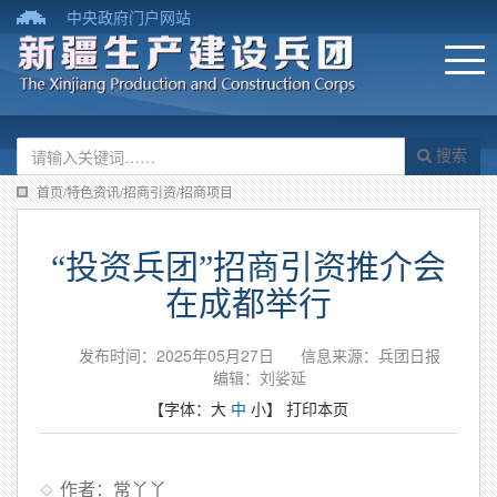
中央政府门户网站
搜索
首页/特色资讯/招商引资/招商项目
“投资兵团”招商引资推介会
在成都举行
发布时间：2025年05月27日
信息来源：​兵团日报
编辑：刘娑延
【字体：
大
中
小
】
打印本页
作者：常丫丫