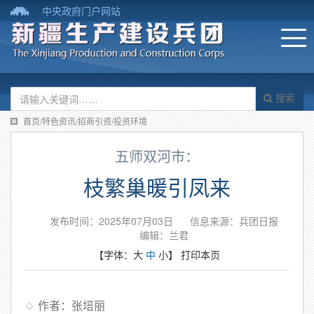
中央政府门户网站
搜索
首页/特色资讯/招商引资/投资环境
五师双河市：
枝繁巢暖引凤来
发布时间：2025年07月03日
信息来源：兵团日报
编辑：兰君
【字体：
大
中
小
】
打印本页
作者：张培丽