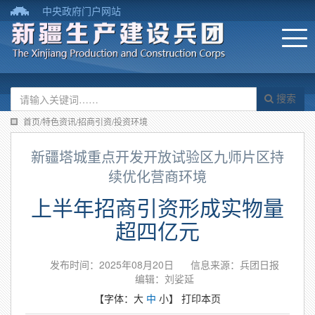
中央政府门户网站
搜索
首页/特色资讯/招商引资/投资环境
新疆塔城重点开发开放试验区九师片区持
续优化营商环境
上半年招商引资形成实物量
超四亿元
发布时间：2025年08月20日
信息来源：兵团日报
编辑：刘娑延
【字体：
大
中
小
】
打印本页