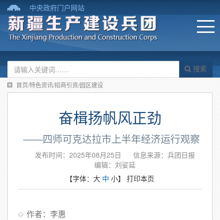
中央政府门户网站
搜索
首页/特色资讯/招商引资/园区建设
奋楫扬帆风正劲
​ ——四师可克达拉市上半年经济运行观察
发布时间：2025年08月25日
信息来源：兵团日报
编辑：刘娑延
【字体：
大
中
小
】
打印本页
作者：李惠