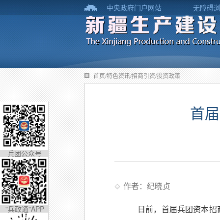
中央政府门户网站
无障碍
首页/特色资讯/招商引资/投资政策
首届
兵团公众号
作者：纪晓贞
"兵政通"APP
日前，首届兵团资本招