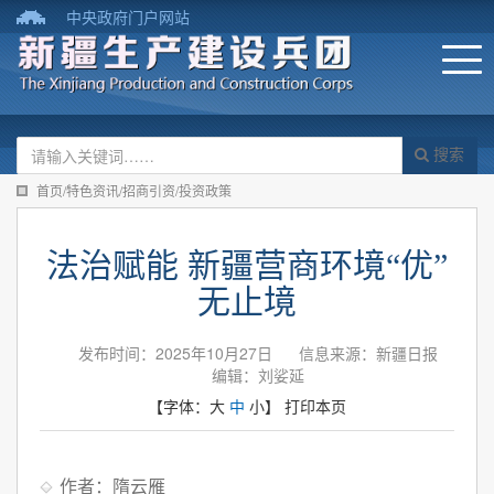
中央政府门户网站
搜索
首页/特色资讯/招商引资/投资政策
法治赋能 新疆营商环境“优”
无止境
发布时间：2025年10月27日
信息来源：新疆日报
编辑：刘娑延
【字体：
大
中
小
】
打印本页
作者：隋云雁