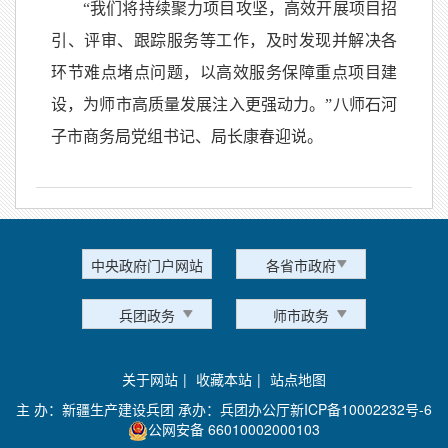
“我们将持续聚力项目攻坚，高效开展项目招
引、评审、跟踪服务等工作，及时发现并解决各
环节难点堵点问题，以高效服务保障重点项目建
设，为师市高质量发展注入更强动力。”八师石河
子市商务局党组书记、局长康春迎说。
中央政府门户网站
各省市政府
兵团政务
师市政务
关于网站
|
收藏本站
|
站点地图
主 办：新疆生产建设兵团 承办：兵团办公厅
新ICP备10002232号-6
公网安备 66010002000103