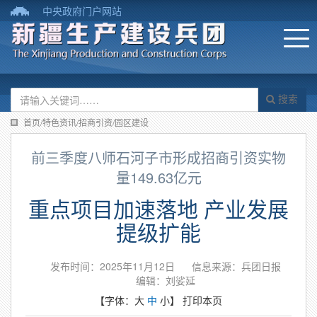
中央政府门户网站
搜索
首页/特色资讯/招商引资/园区建设
前三季度八师石河子市形成招商引资实物
量149.63亿元
重点项目加速落地 产业发展
提级扩能
发布时间：2025年11月12日
信息来源：兵团日报
编辑：刘娑延
【字体：
大
中
小
】
打印本页