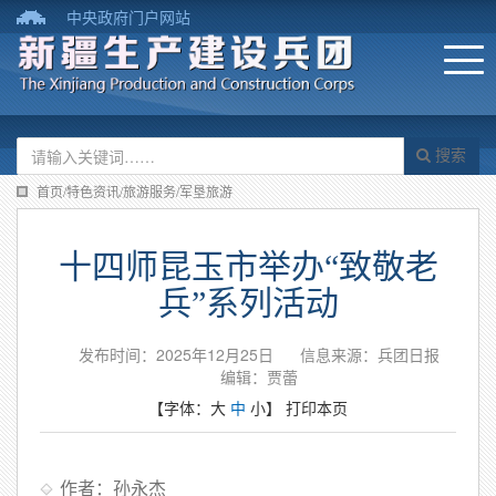
中央政府门户网站
搜索
首页/特色资讯/旅游服务/军垦旅游
十四师昆玉市举办“致敬老
兵”系列活动
发布时间：2025年12月25日
信息来源：兵团日报
编辑：贾蕾
【字体：
大
中
小
】
打印本页
作者：孙永杰