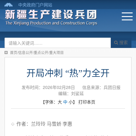
中央政府门户网站
搜索
首页/信息公开/重点公开/重大项目
开局冲刺 “热”力全开
发布时间：2026年02月28日
信息来源：兵团日报
编辑：刘娑延
【字体：
大
中
小
】
打印本页
作者：兰玲玲 马雪娇 李惠