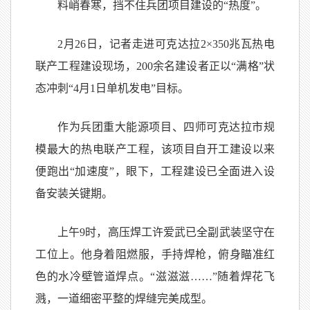
料峭春寒，挡不住兵团项目建设的“热度”。
2月26日，记者走进可克达拉2×350兆瓦热电
联产工程建设现场，200余名建设者正以“满格”状
态冲刺“4月1日单机发电”目标。
作为兵团重大能源项目、四师可克达拉市规
模最大的热电联产工程，该项目自开工建设以来
便跑出“加速度”，眼下，工程建设已全面进入设
备安装关键期。
上午9时，高压焊工许爱武已全副武装坚守在
工位上。他身着阻燃服，手持焊枪，俯身瞄准红
色的水冷壁管道焊点。“滋滋滋……”随着焊花飞
溅，一道细密平整的焊缝完美成型。