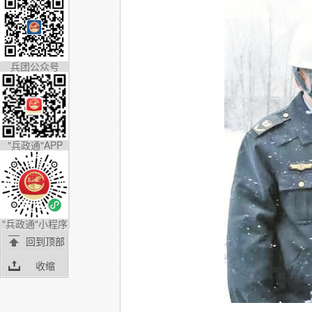
兵团公众号
"兵政通"APP
"兵政通"小程序
回到顶部
收缩