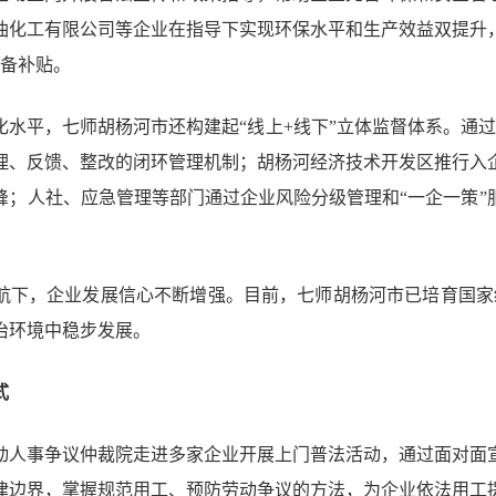
油化工有限公司等企业在指导下实现环保水平和生产效益双提升
设备补贴。
水平，七师胡杨河市还构建起“线上+线下”立体监督体系。通过开
理、反馈、整改的闭环管理机制；胡杨河经济技术开发区推行入
峰；人社、应急管理等部门通过企业风险分级管理和“一企一策”
航下，企业发展信心不断增强。目前，七师胡杨河市已培育国家
治环境中稳步发展。
式
动人事争议仲裁院走进多家企业开展上门普法活动，通过面对面
律边界，掌握规范用工、预防劳动争议的方法，为企业依法用工