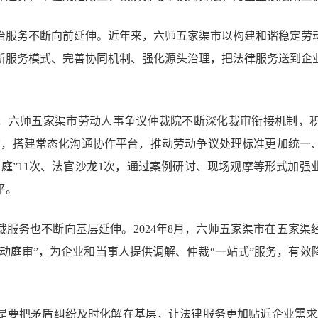
治服务不断向前延伸。近年来，六师五家渠市以构建和谐稳定劳
新服务模式、完善协同机制、强化源头治理，把法律服务送到企
，六师五家渠市劳动人事争议仲裁院不断深化裁审衔接机制，
建，搭建常态化沟通协作平台，推动劳动争议处理标准更加统一、
听庭”11次、法官沙龙1次，通过案例研讨、现场观摩等形式加强
平。
裁服务也不断向基层延伸。2024年8月，六师五家渠市在五家渠
流动庭审”，为企业和当事人提供调解、仲裁“一站式”服务，有
。
，就是要把矛盾纠纷及时化解在基层，让法律服务更加贴近企业需求