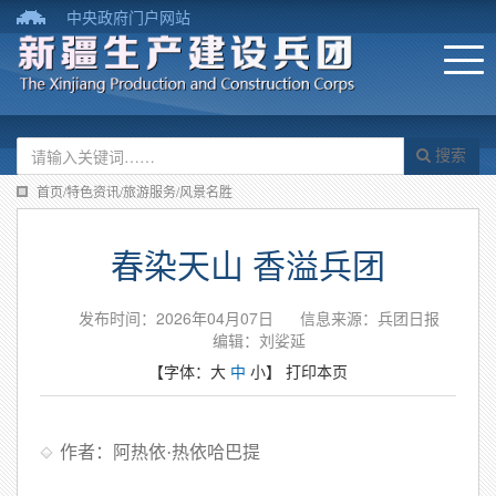
中央政府门户网站
搜索
首页/特色资讯/旅游服务/风景名胜
春染天山 香溢兵团
发布时间：2026年04月07日
信息来源：兵团日报
编辑：刘娑延
【字体：
大
中
小
】
打印本页
作者：阿热依·热依哈巴提