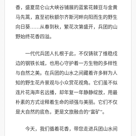
香，盛夏昆仑山大峡谷铺展的蓝紫花棘豆与金黄
马先蒿，直至初秋额尔齐斯河畔向阳而生的野生
向日葵……从春到秋，繁花次第盛开，兵团的山
野始终花香四溢。
一代代兵团人扎根于此，不仅铸就了维稳戍
边的钢铁长城，也用心守护着一方生物的多样性
与自然之美。在兵团的山水之间藏着许多鲜为人
知的野生花卉景观与小众赏花视角。它们虽不似
连片花海声名远播，却年复一年静静绽放，用最
朴素的方式诠释着生命的顽强与美丽。它们不仅
是大自然的底色，更是文旅融合的“富矿”。
今天，我们循着花香，带您走进兵团山水间