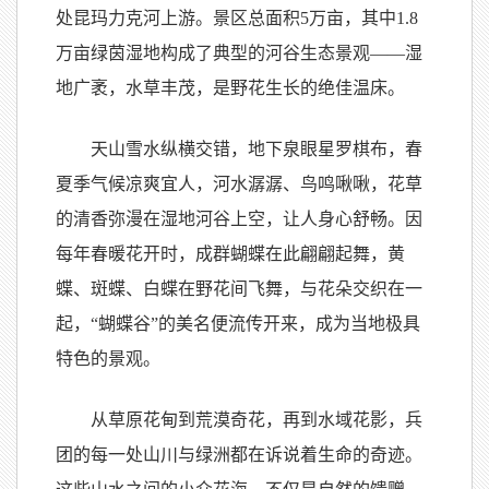
处昆玛力克河上游。景区总面积5万亩，其中1.8
万亩绿茵湿地构成了典型的河谷生态景观——湿
地广袤，水草丰茂，是野花生长的绝佳温床。
天山雪水纵横交错，地下泉眼星罗棋布，春
夏季气候凉爽宜人，河水潺潺、鸟鸣啾啾，花草
的清香弥漫在湿地河谷上空，让人身心舒畅。因
每年春暖花开时，成群蝴蝶在此翩翩起舞，黄
蝶、斑蝶、白蝶在野花间飞舞，与花朵交织在一
起，“蝴蝶谷”的美名便流传开来，成为当地极具
特色的景观。
从草原花甸到荒漠奇花，再到水域花影，兵
团的每一处山川与绿洲都在诉说着生命的奇迹。