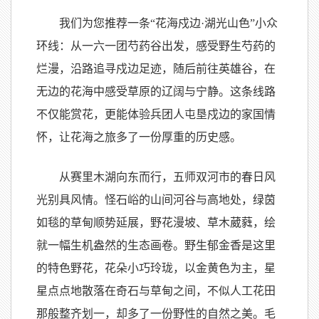
我们为您推荐一条“花海戍边·湖光山色”小众
环线：从一六一团芍药谷出发，感受野生芍药的
烂漫，沿路追寻戍边足迹，随后前往英雄谷，在
无边的花海中感受草原的辽阔与宁静。这条线路
不仅能赏花，更能体验兵团人屯垦戍边的家国情
怀，让花海之旅多了一份厚重的历史感。
从赛里木湖向东而行，五师双河市的春日风
光别具风情。怪石峪的山间河谷与高地处，绿茵
如毯的草甸顺势延展，野花漫坡、草木葳蕤，绘
就一幅生机盎然的生态画卷。野生郁金香是这里
的特色野花，花朵小巧玲珑，以金黄色为主，星
星点点地散落在奇石与草甸之间，不似人工花田
那般整齐划一，却多了一份野性的自然之美。毛