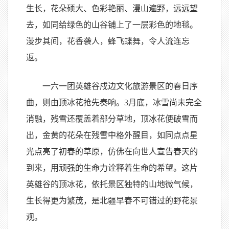
生长，花朵硕大、色彩艳丽、漫山遍野，远远望
去，如同给绿色的山谷铺上了一层彩色的地毯。
漫步其间，花香袭人，蜂飞蝶舞，令人流连忘
返。
一六一团英雄谷戍边文化旅游景区的春日序
曲，则由顶冰花抢先奏响。3月底，冰雪尚未完全
消融，残雪还覆盖着部分草地，顶冰花便破雪而
出，金黄的花朵在残雪中格外醒目，如同点点星
光点亮了初春的草原，仿佛在向世人宣告春天的
到来，用顽强的生命力诠释着生命的希望。这片
英雄谷的顶冰花，依托景区独特的山地微气候，
生长得更为繁茂，是北疆早春不可错过的野花景
观。