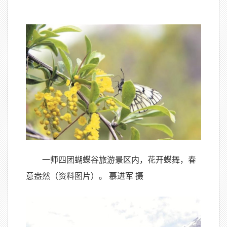
一师四团蝴蝶谷旅游景区内，花开蝶舞，春
意盎然（资料图片）。 慕进军 摄