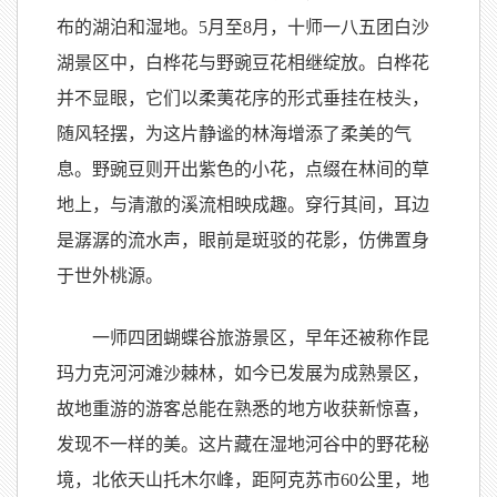
布的湖泊和湿地。5月至8月，十师一八五团白沙
湖景区中，白桦花与野豌豆花相继绽放。白桦花
并不显眼，它们以柔荑花序的形式垂挂在枝头，
随风轻摆，为这片静谧的林海增添了柔美的气
息。野豌豆则开出紫色的小花，点缀在林间的草
地上，与清澈的溪流相映成趣。穿行其间，耳边
是潺潺的流水声，眼前是斑驳的花影，仿佛置身
于世外桃源。
一师四团蝴蝶谷旅游景区，早年还被称作昆
玛力克河河滩沙棘林，如今已发展为成熟景区，
故地重游的游客总能在熟悉的地方收获新惊喜，
发现不一样的美。这片藏在湿地河谷中的野花秘
境，北依天山托木尔峰，距阿克苏市60公里，地