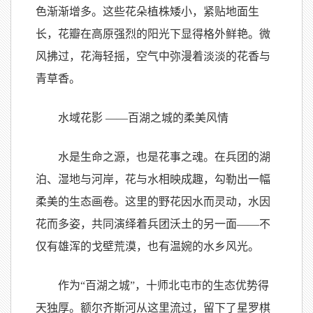
色渐渐增多。这些花朵植株矮小，紧贴地面生
长，花瓣在高原强烈的阳光下显得格外鲜艳。微
风拂过，花海轻摇，空气中弥漫着淡淡的花香与
青草香。
水域花影 ——百湖之城的柔美风情
水是生命之源，也是花事之魂。在兵团的湖
泊、湿地与河岸，花与水相映成趣，勾勒出一幅
柔美的生态画卷。这里的野花因水而灵动，水因
花而多姿，共同演绎着兵团沃土的另一面——不
仅有雄浑的戈壁荒漠，也有温婉的水乡风光。
作为“百湖之城”，十师北屯市的生态优势得
天独厚。额尔齐斯河从这里流过，留下了星罗棋