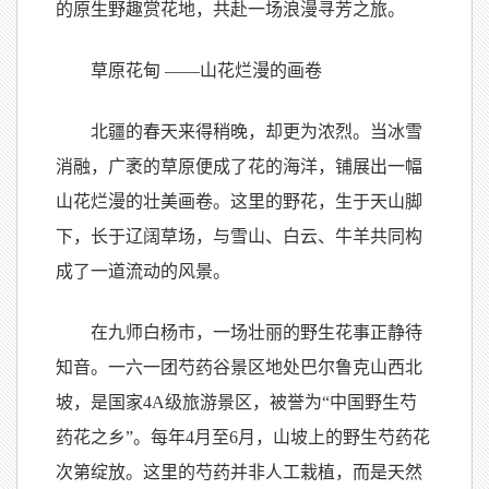
的原生野趣赏花地，共赴一场浪漫寻芳之旅。
草原花甸 ——山花烂漫的画卷
北疆的春天来得稍晚，却更为浓烈。当冰雪
消融，广袤的草原便成了花的海洋，铺展出一幅
山花烂漫的壮美画卷。这里的野花，生于天山脚
下，长于辽阔草场，与雪山、白云、牛羊共同构
成了一道流动的风景。
在九师白杨市，一场壮丽的野生花事正静待
知音。一六一团芍药谷景区地处巴尔鲁克山西北
坡，是国家4A级旅游景区，被誉为“中国野生芍
药花之乡”。每年4月至6月，山坡上的野生芍药花
次第绽放。这里的芍药并非人工栽植，而是天然