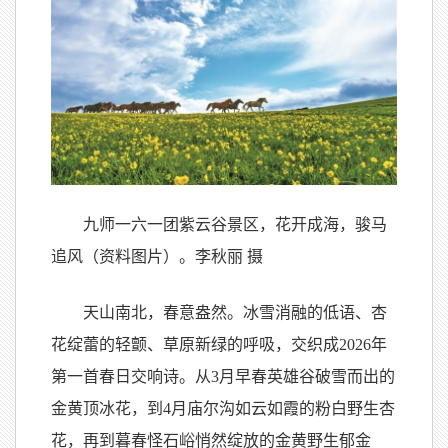
九师一六一团紫云谷景区，花开成海，骏马
追风（资料图片）。李秋丽 摄
天山南北，春意盎然。冰雪消融的低语、杏
花绽蕾的轻颤、草原新绿的呼吸，交织成2026年
第一首春日交响诗。从3月早春英雄谷破雪而出的
金黄顶冰花，到4月庙尔沟如云如霞的粉白野生杏
花，再到暮春怪石峪悄然绽放的金黄野生郁金