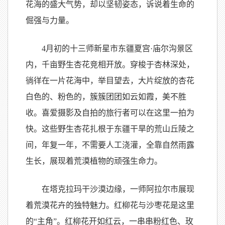
花海的盛大气势，却以坚韧姿态，诉说着生命的
倔强与力量。
4月初的十三师新星市东疆夏宫·庙尔沟景区
内，千亩野生杏花竞相开放。穿梭于杏林深处，
徜徉在一片花海中，举目望去，大片绽放的杏花
白色的、粉色的，簇簇团团如云如霞，美不胜
收。喜爱摄影及自拍的旅行者可以在这里一拍为
快。这些野生杏花扎根于东疆干旱的荒山丘陵之
间，年复一年，不需要人工浇灌，全靠自然雨露
生长，展现着荒漠植物的顽强生命力。
在塔克拉玛干沙漠边缘，一师阿拉尔市展现
着荒漠花卉的独特魅力。红柳花与沙枣花是这里
的“主角”。红柳花开如红云，一串串粉红色、玫