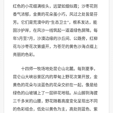
红色的小花缀满枝头，远望如烟似霞；沙枣花则
香气浓郁，金黄的花朵虽小巧，风过之处皆是芬
芳。它们是荒漠中的“生态卫士”，根系发达，能
固沙护岸，在风沙一线筑起一道道绿色屏障。每
年5月至7月，沙漠边缘的沙丘间、公路旁，红柳
花与沙枣花次第盛开，为苍茫的黄色沙海点缀上
亮丽的色彩。
十四师一牧场地处昆仑山北麓。每到夏季，
昆仑山大峡谷景区内的草甸上野花次第开放，金
黄色的花朵与淡蓝色的花朵交织在一起，像是给
绿色的山坡铺上了一层碎花地毯。从山脚到海拔
三千多米的山腰，野花随着高度变化呈现出不同
的色彩组合，低处以黄色为主，高处则蓝色、紫