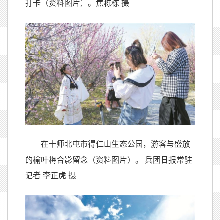
打卡（资料图片）。焦栋栋 摄
在十师北屯市得仁山生态公园，游客与盛放
的榆叶梅合影留念（资料图片）。 兵团日报常驻
记者 李正虎 摄