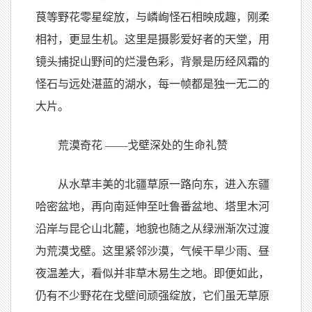
茛等野花零星绽放，与嶙峋怪石相映成趣，刚柔
相衬，更显生机。这里是摄影爱好者的天堂，用
镜头捕捉山野间的烂漫色彩，背景是历经风霜的
怪石与远处湛蓝的湖水，每一帧都是独一无二的
大片。
荒漠奇花 ——戈壁深处的生命礼赞
从水草丰美的北疆草原一路向东，进入东疆
哈密盆地，再向南延伸至吐鲁番盆地、塔里木河
沿岸与昆仑山北麓，地貌也随之从绿洲渐次过渡
为荒漠戈壁。这里紧邻沙漠，气候干旱少雨、昼
夜温差大，看似并非草木易生之地。即便如此，
仍有不少野花在戈壁间顽强绽放，它们虽无草原