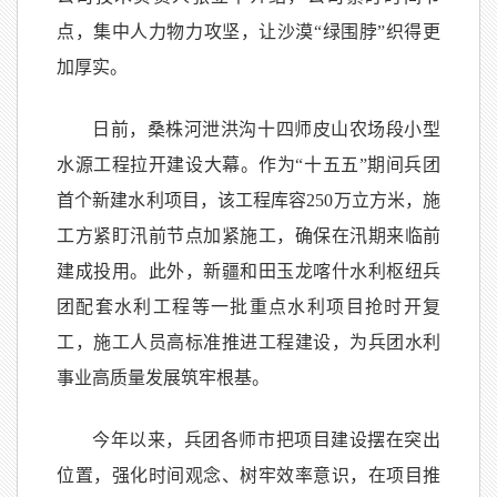
点，集中人力物力攻坚，让沙漠“绿围脖”织得更
加厚实。
日前，桑株河泄洪沟十四师皮山农场段小型
水源工程拉开建设大幕。作为“十五五”期间兵团
首个新建水利项目，该工程库容250万立方米，施
工方紧盯汛前节点加紧施工，确保在汛期来临前
建成投用。此外，新疆和田玉龙喀什水利枢纽兵
团配套水利工程等一批重点水利项目抢时开复
工，施工人员高标准推进工程建设，为兵团水利
事业高质量发展筑牢根基。
今年以来，兵团各师市把项目建设摆在突出
位置，强化时间观念、树牢效率意识，在项目推