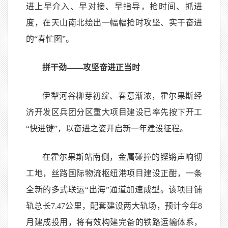
进上早介入、早对接、早指导，抢时间、抓进
度，在天山南北绘出一幅幅抢时攻坚、实干奋进
的“春忙图”。
拼干劲——攻坚奋进正当时
伊犁河谷柳芽初绽、春意渐浓，霍尔果斯经
济开发区兵团分区重大项目建设已率先按下开工
“快进键”，以奋进之姿开启新一年建设征程。
在霍尔果斯站南侧，金属碰撞的铿锵声响彻
工地，丝路国际物流枢纽港项目建设正酣，一条
全新的多式联运“出海”通道加速成型。该项目铺
轨总长7.47公里，配套建设两大轨场，预计今年8
月建成投用，将有效构建完备的铁路运输体系，