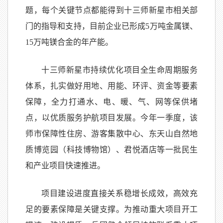
题，每个关键节点都能得到十三师新星市相关部
门的指导和支持，目前企业已形成5万吨金属镁、
15万吨镁合金的年产能。
十三师新星市持续优化项目全生命周期服务
体系，扎实做好用地、用能、环评、资金等要素
保障，全力打通水、电、暖、气、网等保供堵
点，以优质服务护航项目发展。今年一季度，该
师市保障性住房、游客集散中心、东天山自然地
质博览园（科技博物馆）、君悦酒店等一批民生
和产业项目快速推进。
项目建设进度直接关系稳增长成效，高效充
足的要素保障是关键支撑。为推动重大项目开工