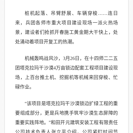
桩机起落、吊臂舒展、车辆穿梭……连日
来，兵团各师市重大项目建设现场一派火热场
景，建设者们抢抓开春施工黄金期大干快上，处
处涌动着项目开复工的热潮。
机械轰鸣战风沙，3月26日，在十四师二二五
团塔克拉玛干沙漠4万亩锁边配套工程项目建设现
场，上百台推土机、挖掘机等机械来回穿梭、忙
碌作业。
“该项目是塔克拉玛干沙漠锁边扩绿工程的重
要组成部分，更是兵地携手筑牢沙漠生态屏障的
重要实践阵地。”和田开元建筑安装工程有限责任
公司技术负责人张立平介绍，公司紧盯时间节