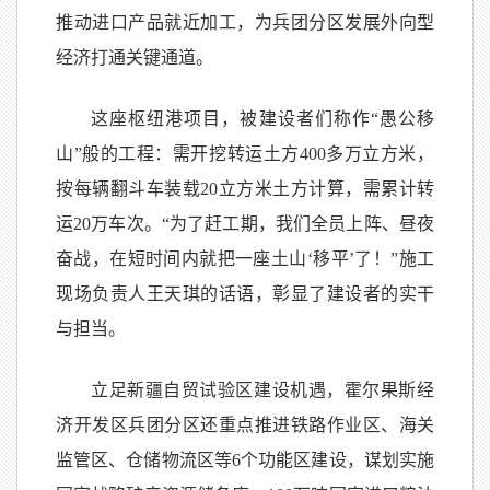
推动进口产品就近加工，为兵团分区发展外向型
经济打通关键通道。
这座枢纽港项目，被建设者们称作“愚公移
山”般的工程：需开挖转运土方400多万立方米，
按每辆翻斗车装载20立方米土方计算，需累计转
运20万车次。“为了赶工期，我们全员上阵、昼夜
奋战，在短时间内就把一座土山‘移平’了！”施工
现场负责人王天琪的话语，彰显了建设者的实干
与担当。
立足新疆自贸试验区建设机遇，霍尔果斯经
济开发区兵团分区还重点推进铁路作业区、海关
监管区、仓储物流区等6个功能区建设，谋划实施