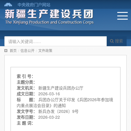
中央政府门户网站
搜索
首页
/
信息公开
/
文件政策
索 引 号：
主题分类：
发文机关：
新疆生产建设兵团办公厅
成文日期：
2026-03-16
标 题：
兵团办公厅关于印发《兵团2026年参加境
内重点展洽会目录》的通知
发文字号：
新兵办发〔2026〕9号
发布日期：
2026-03-22
主 题 词：