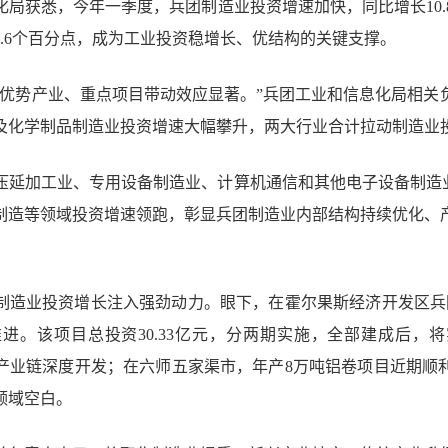
局获悉，今年一季度，兵团制造业投资增速加快，同比增长10.8
4.6个百分点，成为工业投资稳增长、优结构的关键支撑。
，优势产业、重点项目带动效应显著。”兵团工业和信息化局相关
及化学制品制造业投资增速大幅攀升，两大行业合计拉动制造业投
压延加工业、专用设备制造业、计算机通信和其他电子设备制造业
制造等领域投资增速领跑，彰显兵团制造业内部结构持续优化、
制造业投资增长注入强劲动力。眼下，在霍尔果斯经济开发区兵团
进。该项目总投资30.33亿元，分两期实施，全部建成后，
产业链深度开发；在六师五家渠市，年产8万吨铝卷项目近期顺
领域空白。