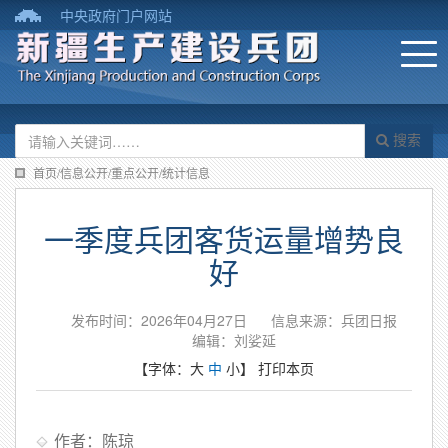
中央政府门户网站
搜索
首页/信息公开/重点公开/统计信息
一季度兵团客货运量增势良
好
发布时间：2026年04月27日
信息来源：​兵团日报
编辑：刘娑延
【字体：
大
中
小
】
打印本页
作者：陈琼