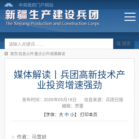
中央政府门户网站
搜索
首页/信息公开/重点公开/政策解读
媒体解读丨兵团高新技术产
业投资增速强劲
发布时间：2026年05月18日
信息来源：兵团日报
编辑：贾蕾
【字体：
大
中
小
】
打印本页
作者：马雪娇