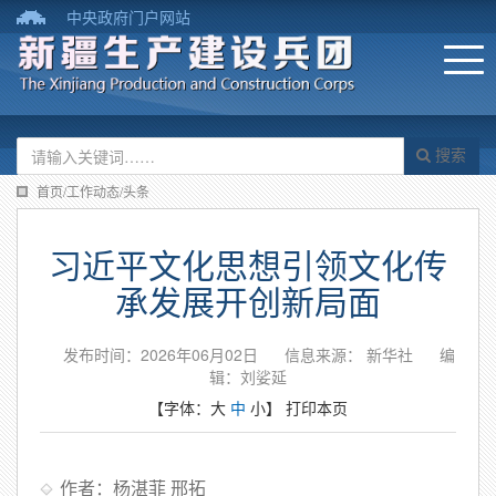
中央政府门户网站
搜索
首页/工作动态/头条
习近平文化思想引领文化传
承发展开创新局面
发布时间：2026年06月02日
信息来源：​ 新华社
编
辑：刘娑延
【字体：
大
中
小
】
打印本页
作者：杨湛菲 邢拓