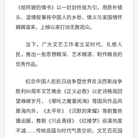
《给阿嬷的情书》以一封封侨批为引，用质朴镜
头、温情叙事将中国人的乡愁、情义与家国情怀
娓娓道来，上映以来打动无数观众。
当下，广大文艺工作者立足时代、扎根人
民，推出一批思想精深、艺术精湛、制作精良的
优秀作品。
纪念中国人民抗日战争暨世界反法西斯战争
胜利80周年文艺晚会《正义必胜》以史诗格局回
望峥嵘岁月，《哪吒之魔童闹海》等国风作品风
靡海内外，《太平年》《沉默的荣耀》等剧集热
播出圈，舞剧《只此青绿》《红楼梦》巡演热度
不减……传统底蕴与时代气质交织，文艺百花园