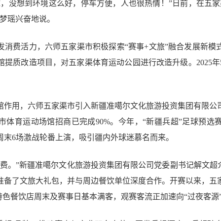
球，没想到环境这么好，停车方便，人也很热情！”日前，在五家
张梦瑶兴奋地说。
消费活力，六师五家渠市积极探索“赛事+文旅”融合发展新模式，2
馆提质改造项目，对五家渠体育运动公园进行改造升级。2025年
馆作用，六师五家渠市引入新疆准噶尔文化旅游投资集团有限公
市体育运动场馆招商已完成90%。今年，“新疆兵超”足球预选赛
逢周末6场激战轮番上演，吸引疆内外球迷慕名而来。
消费。”新疆准噶尔文化旅游投资集团有限公司党委副书记解文超介
准备了文旅大礼包，并与周边餐饮单位深度合作。开赛以来，五
特色餐饮店周末及赛事日基本满客，观赛客流正加速向“过夜客源